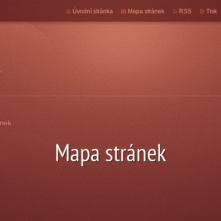
Úvodní stránka
Mapa stránek
RSS
Tisk
a
ánek
Mapa stránek