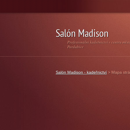
Salón Madison
Profesionální kadeřnictví v centru měst
Pardubice
Salón Madison - kadeřnictví
>
Mapa str